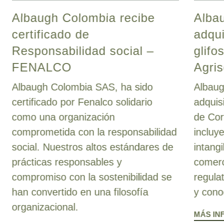
Albaugh Colombia recibe
Albau
certificado de
adqui
Responsabilidad social –
glifo
FENALCO
Agris
Albaugh Colombia SAS, ha sido
Albaug
certificado por Fenalco solidario
adquis
como una organización
de Cor
comprometida con la responsabilidad
incluy
social. Nuestros altos estándares de
intang
prácticas responsables y
comerc
compromiso con la sostenibilidad se
regula
han convertido en una filosofía
y cono
organizacional.
MÁS IN