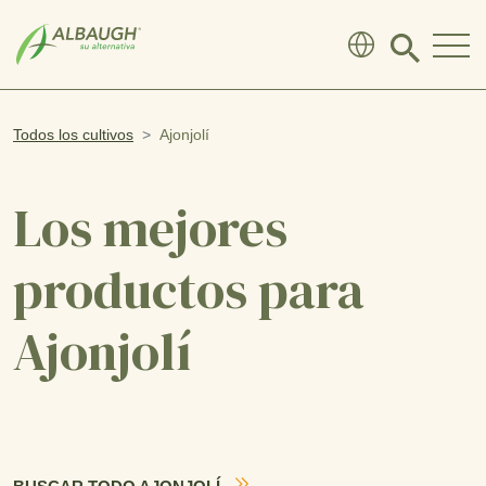
SKIP TO MAIN CONTENT
Click
to
search
modal
Todos los cultivos
Ajonjolí
Los mejores
productos para
Ajonjolí