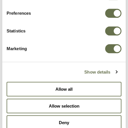
Preferences
Statistics
Protección de cultivos
Marketing
en la que puede confiar
Show details
Nuestra amplia cartera de fórmulas eficaces
ayudará a su cultivo a alcanzar todo su
Allow all
potencial de rendimiento.
Allow selection
NUESTRAS SOLUCIONES
Deny