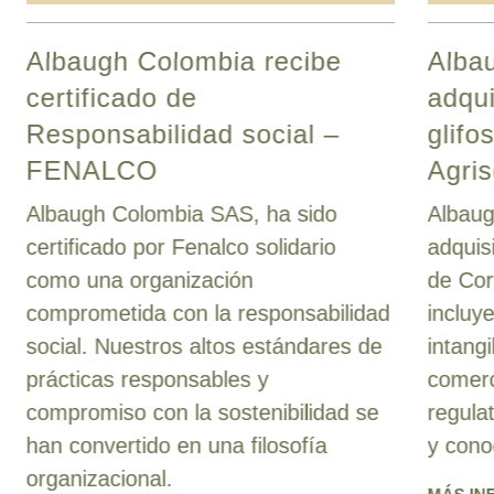
Albaugh Colombia recibe
Albau
certificado de
adqui
Responsabilidad social –
glifo
FENALCO
Agris
Albaugh Colombia SAS, ha sido
Albaug
certificado por Fenalco solidario
adquis
como una organización
de Cor
comprometida con la responsabilidad
incluy
social. Nuestros altos estándares de
intang
prácticas responsables y
comerc
compromiso con la sostenibilidad se
regula
han convertido en una filosofía
y cono
organizacional.