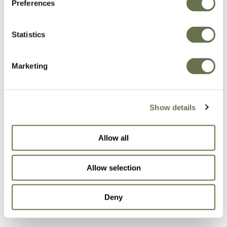
Preferences
Protección de cultivos
Statistics
en la que puede confiar
Marketing
Nuestra amplia cartera de fórmulas eficaces
Show details
ayudará a su cultivo a alcanzar todo su
potencial de rendimiento.
Allow all
NUESTRAS SOLUCIONES
Allow selection
Deny
Fungicidas