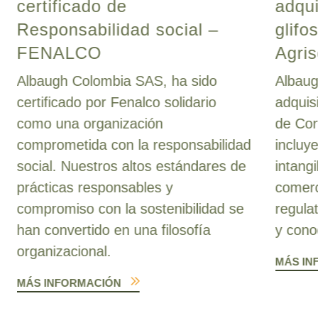
certificado de
adqui
Responsabilidad social –
glifo
FENALCO
Agris
Albaugh Colombia SAS, ha sido
Albaug
certificado por Fenalco solidario
adquis
como una organización
de Cor
comprometida con la responsabilidad
incluy
social. Nuestros altos estándares de
intang
prácticas responsables y
comerc
compromiso con la sostenibilidad se
regula
han convertido en una filosofía
y cono
organizacional.
MÁS IN
MÁS INFORMACIÓN