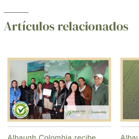
Artículos relacionados
Albaugh Colombia recibe
Albau