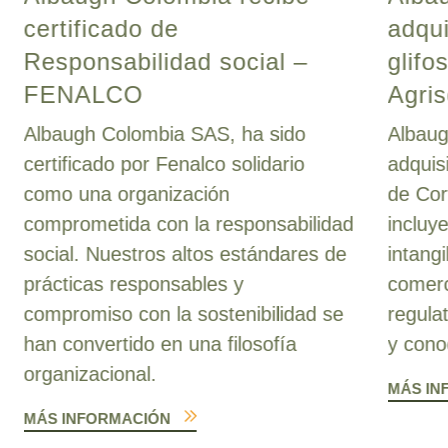
certificado de
adqui
Responsabilidad social –
glifo
FENALCO
Agris
Albaugh Colombia SAS, ha sido
Albaug
certificado por Fenalco solidario
adquis
como una organización
de Cor
comprometida con la responsabilidad
incluy
social. Nuestros altos estándares de
intang
prácticas responsables y
comerc
compromiso con la sostenibilidad se
regula
han convertido en una filosofía
y cono
organizacional.
MÁS IN
MÁS INFORMACIÓN