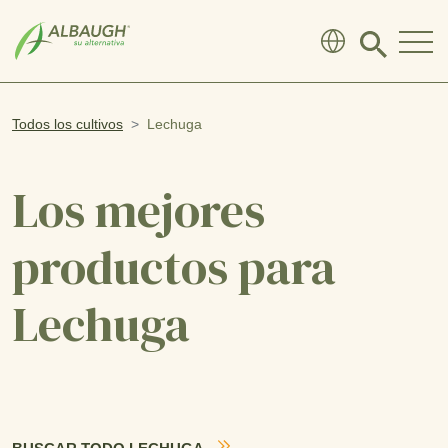
SKIP TO MAIN CONTENT
Click
to
search
modal
Todos los cultivos
Lechuga
Los mejores
productos para
Lechuga