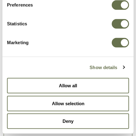
Preferences
Protección de cultivos
Statistics
en la que puede confiar
Marketing
Nuestra amplia cartera de fórmulas eficaces
Show details
ayudará a su cultivo a alcanzar todo su
potencial de rendimiento.
Allow all
Allow selection
NUESTRAS SOLUCIONES
Deny
Fungicidas