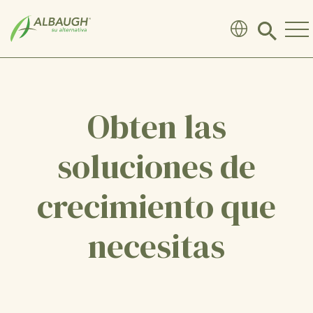
SKIP TO MAIN CONTENT
Click
to
search
modal
Obten las
soluciones de
crecimiento que
necesitas