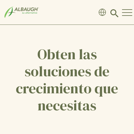
SKIP TO MAIN CONTENT
Click
to
search
modal
Obten las
soluciones de
crecimiento que
necesitas