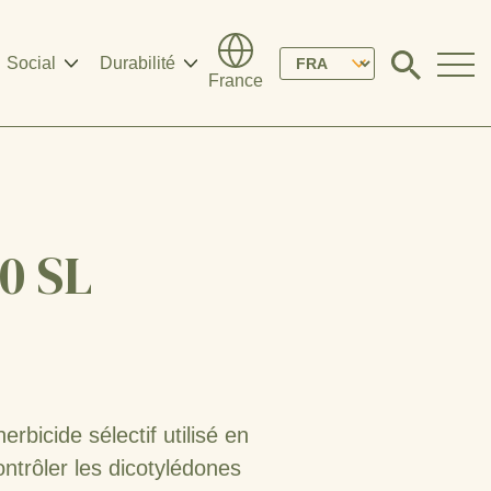
Please
Social
Durabilité
Click
France
to
select
search
modal
your
language
0 SL
bicide sélectif utilisé en
trôler les dicotylédones