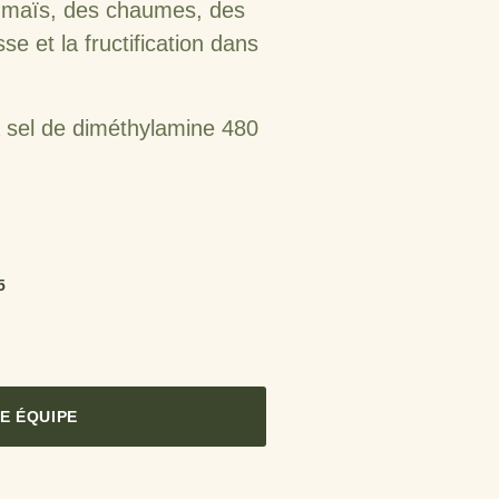
u maïs, des chaumes, des
sse et la fructification dans
 sel de diméthylamine 480
5
E ÉQUIPE