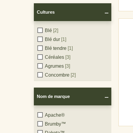
Cultures
Cultures
Blé
[2]
Blé dur
[1]
Blé tendre
[1]
Céréales
[3]
Agrumes
[3]
Concombre
[2]
Ail
[2]
Vigne
[7]
Nom de marque
légumières
[1]
Olive
[2]
Nom
Apache®
Onion
[2]
Brumby™
de
Orge
[2]
Dakota™