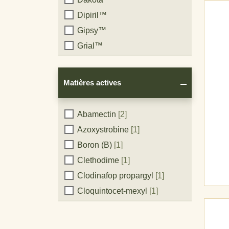
marque
Fruits à pépins
[3]
Dipiril™
Pomme de terre
[2]
Gipsy™
Tomate
[6]
Grial™
Maraichères
[5]
Judoka™
Latino™
Matières actives
Magma™
Medalion™
Matières
Abamectin
[2]
Patrol®
Azoxystrobine
[1]
actives
Proximo™
Boron (B)
[1]
Rapid™
Clethodime
[1]
Romectin™
Clodinafop propargyl
[1]
Rometri™
Cloquintocet-mexyl
[1]
Rotrazon™
Sulfate cupro-calcique
[1]
Sargo™
Cuivre
[1]