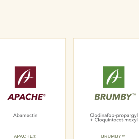
APACHE®
BRUMBY™