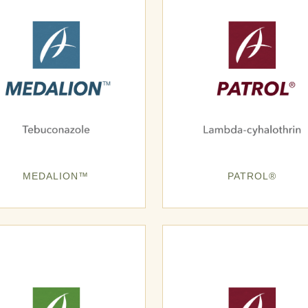
MEDALION™
PATROL®