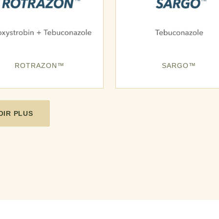
ROTRAZON™
SARGO™
OIR PLUS