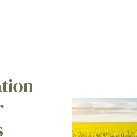
tion
r
s