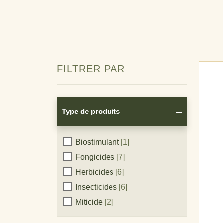
FILTRER PAR
Type de produits
Type
Biostimulant
[1]
Fongicides
[7]
de
Herbicides
[6]
produits
Insecticides
[6]
Miticide
[2]