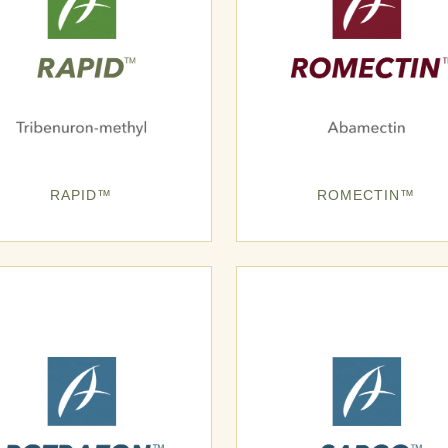
RAPID™
ROMECTIN™