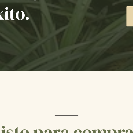
xito.
isto para compr