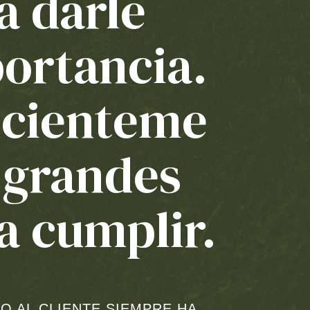
a darle
ortancia.
icienteme
 grandes
a cumplir.
IO AL CLIENTE SIEMPRE HA