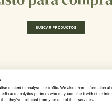
BUSCAR PRODUCTOS
s
ise content to analyse our traffic. We also share information ab
l media and analytics partners who may combine it with other info
Noticias
Carreras
Contáctenos
that they’ve collected from your use of their services.