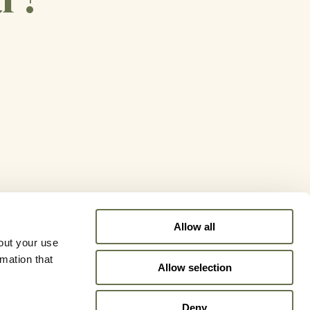
Allow all
out your use
rmation that
Allow selection
Deny