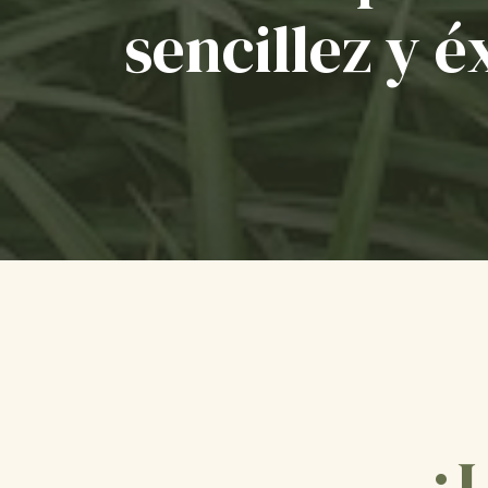
sencillez y é
¿L