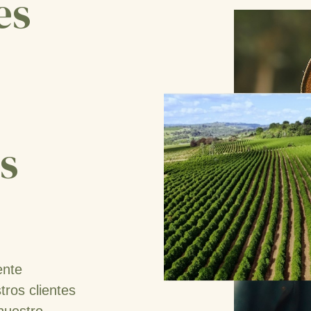
es
os
ente
tros clientes