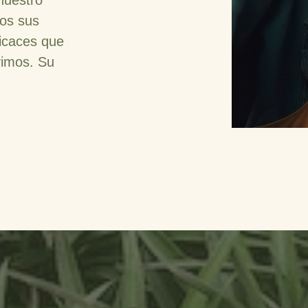
nuestro
os sus
ficaces que
vimos. Su