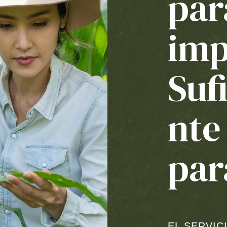
par
imp
Suf
nte
par
EL SERVIC