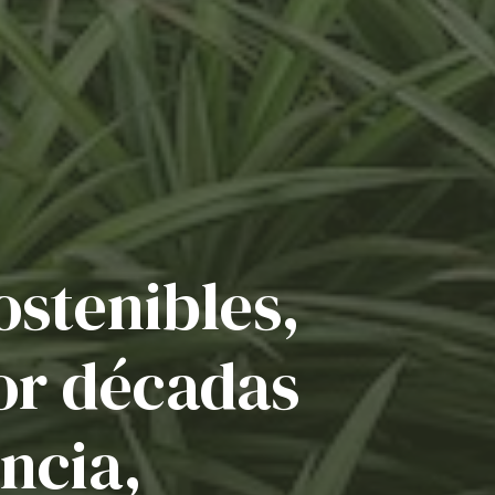
ostenibles,
or décadas
ncia,