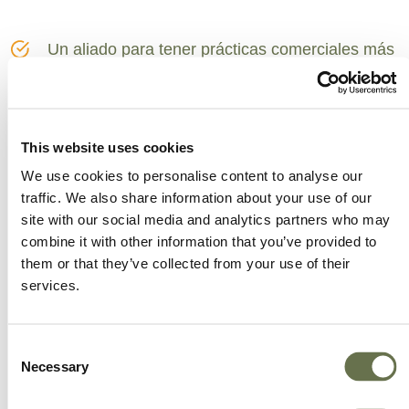
Un aliado para tener prácticas comerciales más
inteligientes.
Empoderamos a nuestros clientes para que
alcancen niveles más altos de éxito.
This website uses cookies
We use cookies to personalise content to analyse our
Ofrecemos más opciones, mejor valor y un gran
traffic. We also share information about your use of our
servicio.
site with our social media and analytics partners who may
combine it with other information that you’ve provided to
them or that they’ve collected from your use of their
services.
Consent
Necessary
Selection