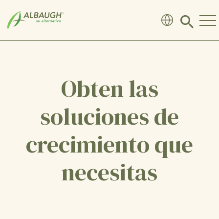
SKIP TO MAIN CONTENT
Click
to
search
modal
Obten las
soluciones de
crecimiento que
necesitas