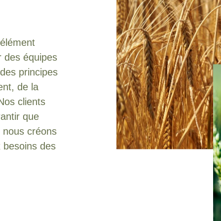
n élément
r des équipes
des principes
nt, de la
Nos clients
rantir que
e nous créons
x besoins des