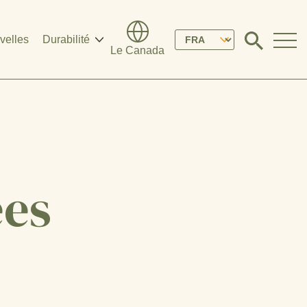
Please
velles
Durabilité
Click
Le Canada
to
select
search
modal
your
language
ées