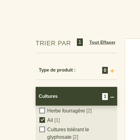
Orge
[25]
Haricots, secs
[6]
Bleuet
[1]
Graine d’alpiste des Canaries
[2]
1
Tout Effacer
TRIER PAR
Canola
[9]
Carottes
[2]
Pois chiche
[5]
Type de produit :
0
Maïs
[12]
Canneberge
[1]
Haricots secs comestibles
[1]
Cultures
1
Lin
[10]
Herbe fourragère
[2]
Cultures
Ail
[1]
Cultures tolérant le
glyphosate
[2]