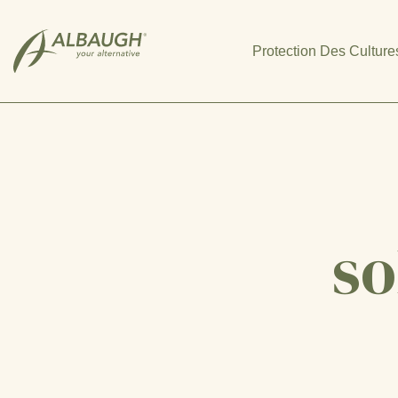
SKIP TO MAIN CONTENT
Protection Des Culture
so
Luzerne
[2]
Asperge
[1]