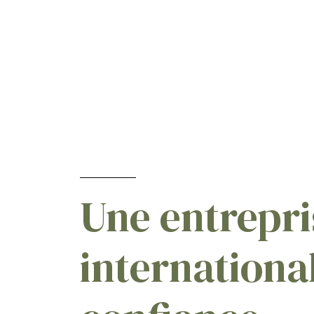
Avant larécolte et après la
récolte
[2]
Application savant le semis
[2]
Seigle
[8]
Sorgho
[2]
Soja
[10]
Fraise
[1]
Betteraves sucrières
[4]
Jachère
[2]
Une entrepri
Tournesols
[2]
Tomate
[2]
internationa
Tournesols tolérants a
tribénuron-méthyle
[1]
Triticale
[3]
Gazon
[2]