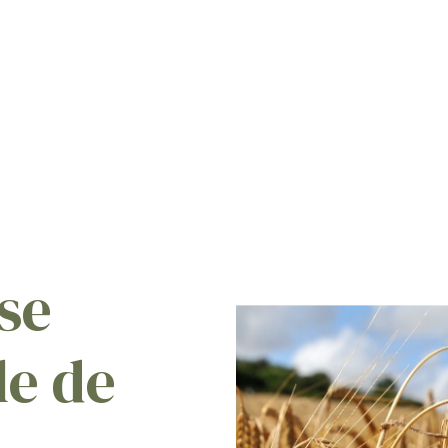
se
le de