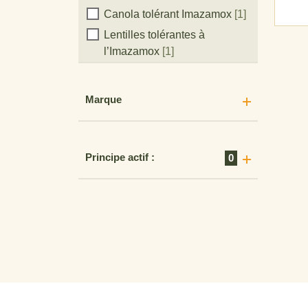
Canola tolérant Imazamox
[1]
Lentilles tolérantes à
l’Imazamox
[1]
Tournesols tolérants à
Imazamox
[1]
Marque
Lentilles
[5]
Millet
[2]
Non-culture
[3]
Principe actif :
0
Avoine
[19]
Oignon
[2]
Parcours et pâturages
[4]
Pâturages
[1]
Arachide
[1]
Pois
[7]
Pomme de terre
[5]