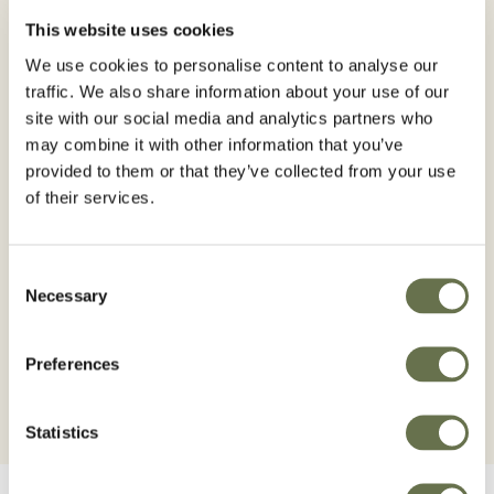
This website uses cookies
Principe actif :
We use cookies to personalise content to analyse our
Bromoxynil
MCPA Ester
traffic. We also share information about your use of our
site with our social media and analytics partners who
may combine it with other information that you’ve
Brox M est un herbicide prémélangé pratique qui
provided to them or that they’ve collected from your use
offre deux modes d’action au producteur afin de
of their services.
diminuer le risque d’acquisition d’une résistance
par les mauvaises herbes. L’ajout de MCPA à tout
programme d’herbicide augmentera
Consent
Necessary
considérablement la suppression du gaillet
Selection
gratteron.
Preferences
Statistics