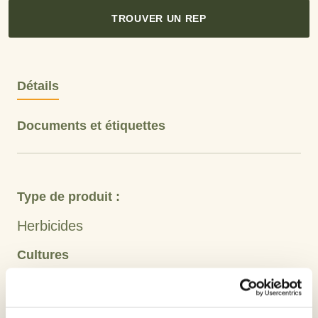
TROUVER UN REP
Détails
Documents et étiquettes
Type de produit :
Herbicides
Cultures
Orge
Lin
Avoine
Seigle
Blé
Maïs
Graine d’alpiste des Canaries