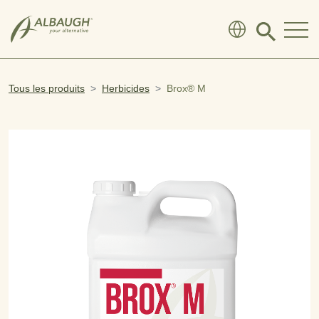
SKIP TO MAIN CONTENT
Click
to
search
modal
Tous les produits
Herbicides
Brox® M