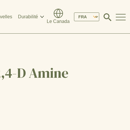
Please
velles
Durabilité
Click
Le Canada
to
select
search
modal
your
language
2,4-D Amine