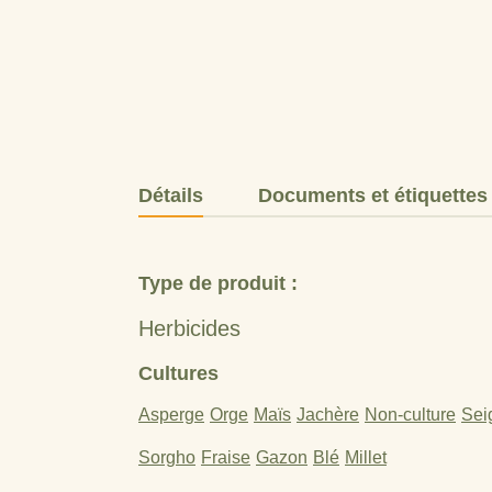
Détails
Documents et étiquettes
Type de produit :
Herbicides
Cultures
Asperge
Orge
Maïs
Jachère
Non-culture
Sei
Sorgho
Fraise
Gazon
Blé
Millet