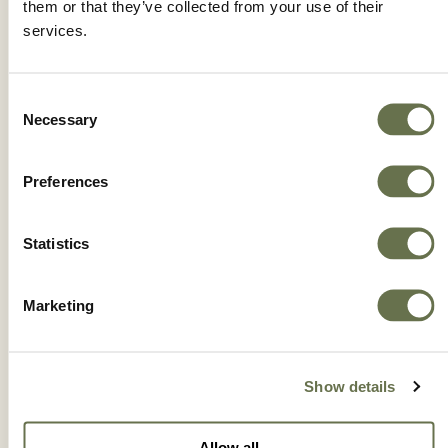
them or that they’ve collected from your use of their
ВАЛМЕК®
services.
Consent
Necessary
Selection
Preferences
Statistics
Marketing
Show details
ГАЛАКСИЯ® МАКС
Allow all