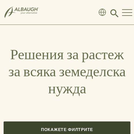
SKIP TO MAIN CONTENT
Click
to
search
modal
Решения за растеж
за всяка земеделска
нужда
ПОКАЖЕТЕ ФИЛТРИТЕ