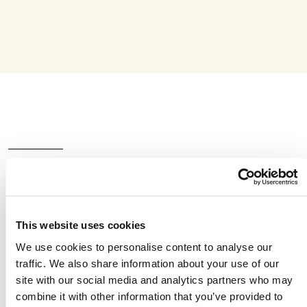
Una empresa global en
la que puede confiar.
This website uses cookies
We use cookies to personalise content to analyse our
Su alternativa significa productos de alta
traffic. We also share information about your use of our
calidad a precios competitivos, siempre. El
site with our social media and analytics partners who may
combine it with other information that you’ve provided to
éxito de nuestros clientes es nuestro éxito, e