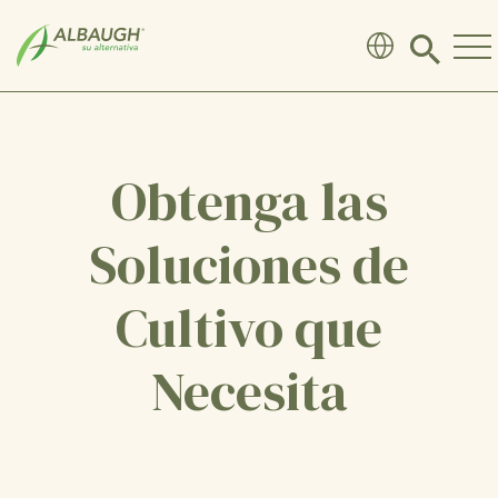
SKIP TO MAIN CONTENT
Click
to
search
modal
Obtenga las
Soluciones de
Cultivo que
Necesita