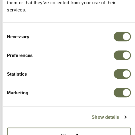
them or that they’ve collected from your use of their
invertimos continuamente en productos
services.
sustentables, de alta calidad y desarrollados
bajo los mejores procesos. Estamos aquí para
Consent
hacer crecer sus negocios con productos
Necessary
Selection
innovadores y eficientes.
Preferences
Statistics
Marketing
Show details