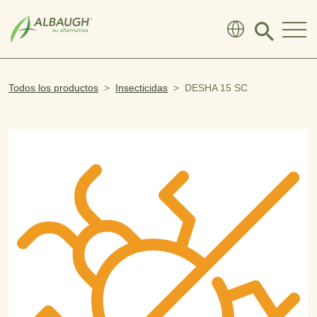
SKIP TO MAIN CONTENT
Click
to
search
modal
Todos los productos
Insecticidas
DESHA 15 SC