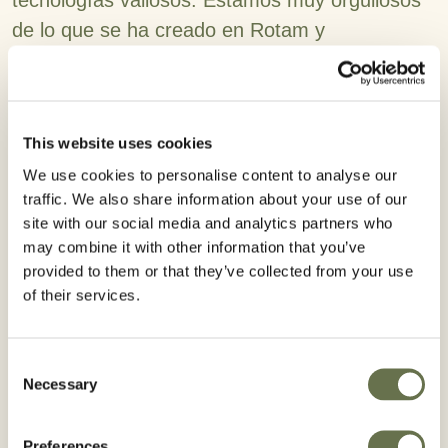
tecnologías valiosos. Estamos muy orgullosos
de lo que se ha creado en Rotam y
agradecemos la oportunidad de combinar esos
logros con la escala de Albaugh para capitalizar
plenamente las tecnologías y productos
This website uses cookies
desarrollados durante las últimas décadas”.
We use cookies to personalise content to analyse our
Kurt Pedersen Kaalund, director ejecutivo del
traffic. We also share information about your use of our
site with our social media and analytics partners who
grupo Albaugh, destacó además los beneficios:
may combine it with other information that you’ve
“Con esta adquisición, Albaugh se convierte en
provided to them or that they’ve collected from your use
una empresa más amplia, mejor equilibrada y
of their services.
con más recursos. El negocio se convertirá en
un negocio verdaderamente global con
Consent
operaciones también en la región de
Necessary
Selection
China/Asia/Pacífico; nuevos mercados en
América y Europa, Medio Oriente y África; y
Preferences