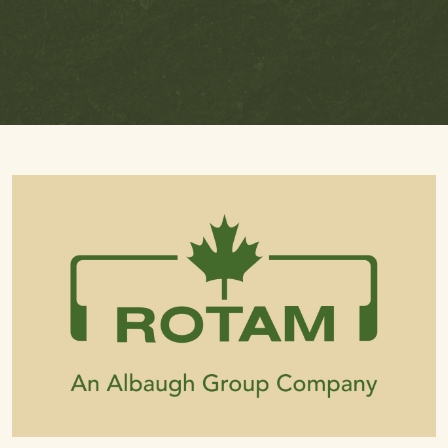
To
To
To
Linked
Facebook
Twitter
In