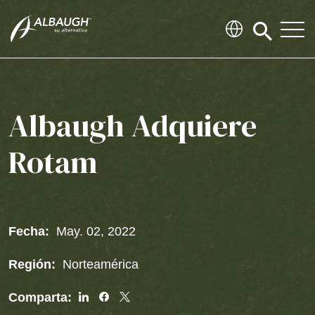
SKIP TO MAIN CONTENT
Click
to
search
modal
Albaugh Adquiere
Rotam
Fecha:
May. 02, 2022
Región:
Norteamérica
Share
Share
Share
Comparta: