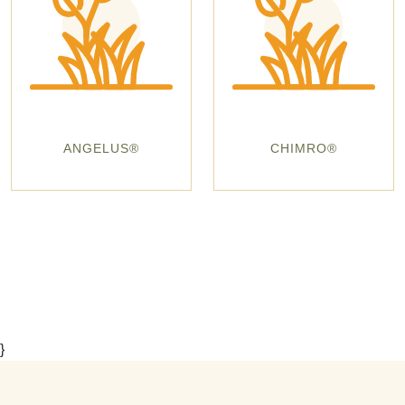
ANGELUS®
CHIMRO®
}