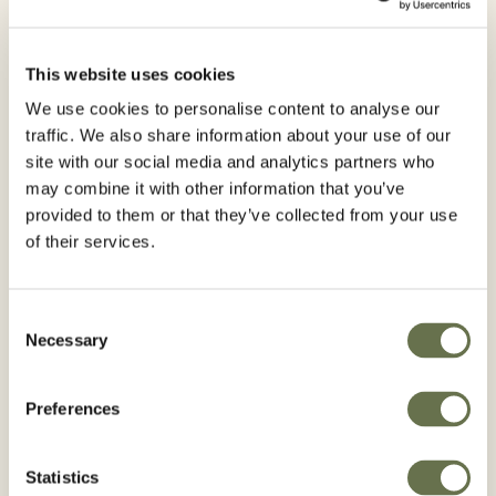
Herbicid
Kulture
This website uses cookies
Ozimni oljni ogrščici
Korenju
We use cookies to personalise content to analyse our
Bučah za pridobivanje olja
Krompirju
traffic. We also share information about your use of our
site with our social media and analytics partners who
Grahu in fižolu (za suho in sveže zrnje ter stročje)
may combine it with other information that you’ve
provided to them or that they’ve collected from your use
Aktivna snov:
of their services.
Klomazon
Consent
Sredstva za varstvo rastlin uporabljajte varno.
Necessary
Selection
Pred uporabo vedno preberite etiketo in
informacije o izdelku.
Preferences
Statistics