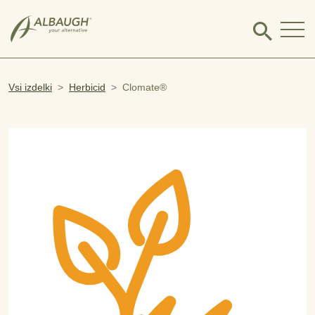
SKIP TO MAIN CONTENT
Click
to
search
modal
Vsi izdelki
Herbicid
Clomate®