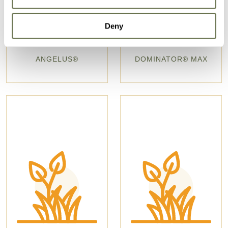
Deny
ANGELUS®
DOMINATOR® MAX