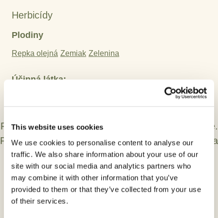
Herbicídy
Plodiny
Repka olejná
Zemiak
Zelenina
Účinná látka:
Clomazone
Prípravky na ochranu rastlín používajte bezpečne.
This website uses cookies
Pred použitím si vždy dôkladne prečítajte etiketu a
We use cookies to personalise content to analyse our
traffic. We also share information about your use of our
informácie o prípravku.
site with our social media and analytics partners who
may combine it with other information that you’ve
provided to them or that they’ve collected from your use
of their services.