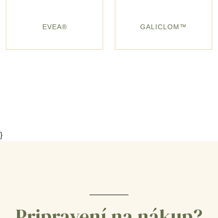
EVEA®
GALICLOM™
}
Pripravení na nákup?