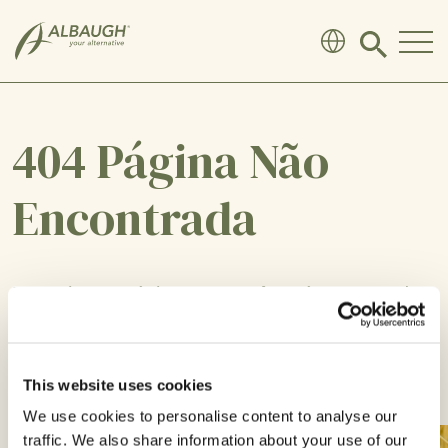
SKIP TO MAIN CONTENT
Click
to
search
modal
404 Página Não
Encontrada
Desculpe, a página que você está procurando
não existe ou foi removida.
This website uses cookies
VOLTAR PARA CASA
We use cookies to personalise content to analyse our
traffic. We also share information about your use of our