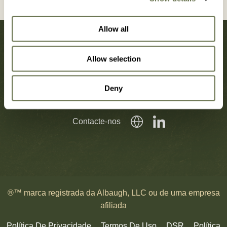
Allow all
Allow selection
Deny
Notícias
Carreiras
Boletim de Notícias
Contacte-nos
®™ marca registrada da Albaugh, LLC ou de uma empresa
afiliada
Política De Privacidade
Termos De Uso
DSR
Política