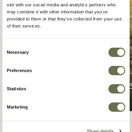
site with our social media and analytics partners who
may combine it with other information that you’ve
provided to them or that they’ve collected from your use
of their services.
Consent
Necessary
Selection
PROT
Preferences
CONTACTE-NOS
CU
ENTRE EM CONTATO
FIND P
Statistics
Marketing
Show details