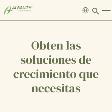
SKIP TO MAIN CONTENT
Click
to
search
modal
Obten las
soluciones de
crecimiento que
necesitas