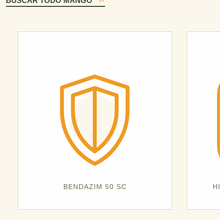
BUSCAR TODO MANGO
BENDAZIM 50 SC
H