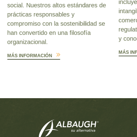
incluy
social. Nuestros altos estándares de
intang
prácticas responsables y
comerc
compromiso con la sostenibilidad se
regula
han convertido en una filosofía
y cono
organizacional.
MÁS IN
MÁS INFORMACIÓN