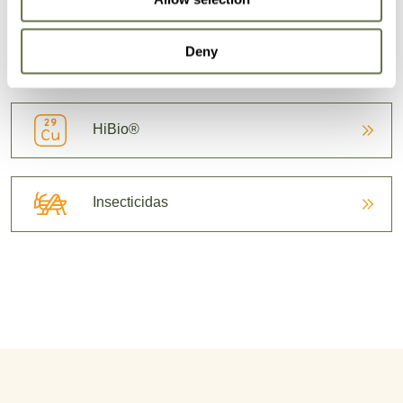
Deny
Herbicidas
HiBio®
Insecticidas