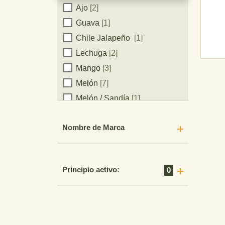
Ajo
[2]
Cultivos
Guava
[1]
Chile Jalapeño
[1]
Lechuga
[2]
Mango
[3]
Melón
[7]
Melón / Sandía
[1]
Cebolla
[5]
Nombre de Marca
Ornamentales
[4]
Papaya
[1]
Maní
[1]
Principio activo:
0
Piña
[1]
Plátano
[1]
Papa
[5]
Arroz
[11]