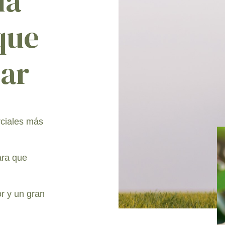
ía
 que
iar
rciales más
ara que
r y un gran