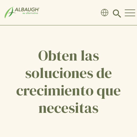
SKIP TO MAIN CONTENT
Click
to
search
modal
Obten las
soluciones de
crecimiento que
necesitas