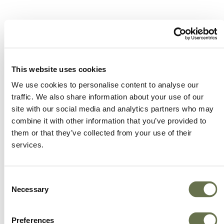
Un aliado para tener prácticas comerciales más
inteligientes.
Empoderamos a nuestros clientes para que
This website uses cookies
alcancen niveles más altos de éxito.
We use cookies to personalise content to analyse our
traffic. We also share information about your use of our
Ofrecemos más opciones, mejor valor y un gran
site with our social media and analytics partners who may
servicio.
combine it with other information that you’ve provided to
them or that they’ve collected from your use of their
services.
Consent
Necessary
Selection
Preferences