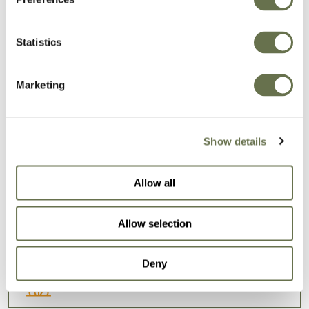
Statistics
Protección de cultivos
en la que puede confiar
Marketing
Nuestra amplia cartera de fórmulas eficaces
Show details
ayudará a su cultivo a alcanzar todo su
potencial de rendimiento.
Allow all
Allow selection
NUESTRAS SOLUCIONES
Deny
Fungicidas