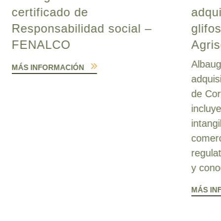
certificado de
adqui
Responsabilidad social –
glifo
FENALCO
Agris
Albaug
MÁS INFORMACIÓN
adquis
de Cor
incluy
intang
comerc
regula
y cono
MÁS IN