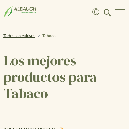
SKIP TO MAIN CONTENT
Click
to
search
modal
Todos los cultivos
Tabaco
Los mejores
productos para
Tabaco