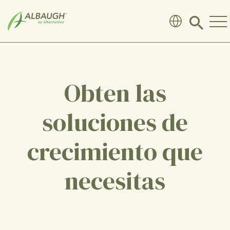
SKIP TO MAIN CONTENT
Click
to
search
modal
Obten las
soluciones de
crecimiento que
necesitas