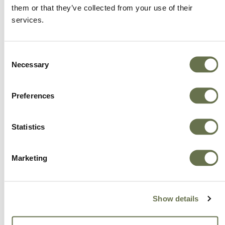
inteligientes.
them or that they’ve collected from your use of their
services.
Empoderamos a nuestros clientes para que
alcancen niveles más altos de éxito.
Consent
Necessary
Selection
Ofrecemos más opciones, mejor valor y un gran
servicio.
Preferences
Statistics
Marketing
Show details