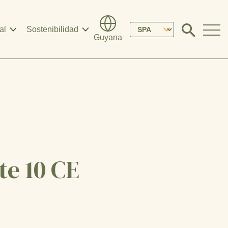
Please
al
Sostenibilidad
Click
Guyana
to
select
search
modal
your
language
te 10 CE