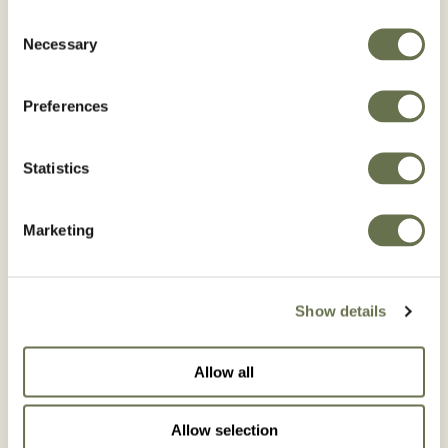
Consent
Arroz
Necessary
Selection
Principio activo:
Preferences
Metsulfurón-metilo
Statistics
Productos profesionales
Marketing
Uso:
Herbicida
Show details
Formulación:
Gránulos solubles en agua - WG
Allow all
Modo de acción:
Herbicida sistémico selectivo
Allow selection
que es absorbido por las raíces y el follaje y se