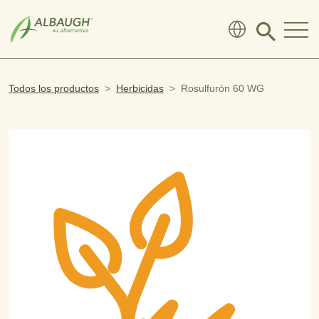
SKIP TO MAIN CONTENT
Click
to
search
modal
Todos los productos
Herbicidas
Rosulfurón 60 WG