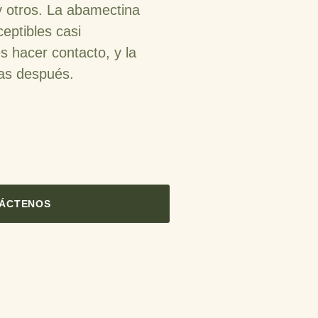
a y otros. La abamectina
eptibles casi
 hacer contacto, y la
ías después.
ÁCTENOS