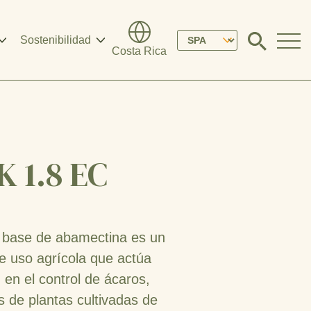
Please
Sostenibilidad
Click
Costa Rica
to
select
search
modal
your
language
 1.8 EC
base de abamectina es un
de uso agrícola que actúa
 en el control de ácaros,
 de plantas cultivadas de