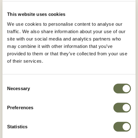
Olivos
Manzanos
Perales
Frambuesa
Zarzaparrilla
This website uses cookies
Alemendras
Palto
Moras
Arándanos
Cerezos
Kiwi
We use cookies to personalise content to analyse our
traffic. We also share information about your use of our
Principio activo:
site with our social media and analytics partners who
Aceite
Mineral
Parafínico
may combine it with other information that you’ve
provided to them or that they’ve collected from your use
of their services.
Ventajas
Registro Uso Orgánico Ecocert
Consent
Necessary
Registro Uso Orgánico BCS
Selection
Registro Uso Orgánico CERES
Preferences
Statistics