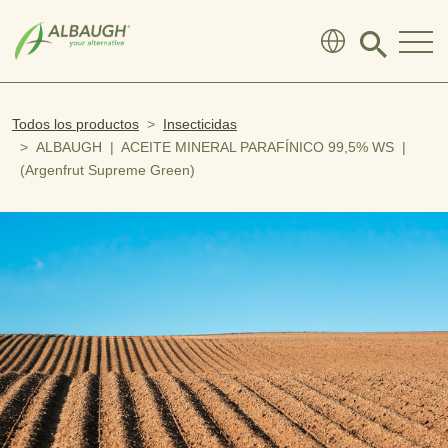
SKIP TO MAIN CONTENT
Click
to
search
modal
Todos los productos
Insecticidas
ALBAUGH | ACEITE MINERAL PARAFÍNICO 99,5% WS |
(Argenfrut Supreme Green)