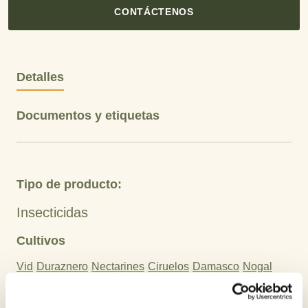
CONTÁCTENOS
Detalles
Documentos y etiquetas
Tipo de producto:
Insecticidas
Cultivos
Vid
Duraznero
Nectarines
Ciruelos
Damasco
Nogal
Naranjos
Mandarino
Limoneros
Clementinas
Pomelos