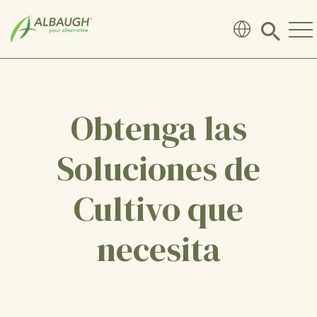
SKIP TO MAIN CONTENT
Click
to
search
modal
Obtenga las
Soluciones de
Cultivo que
necesita