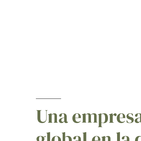
Rosales
[1]
Rosa
[1]
Centeno
[3]
Zarzaparrilla
[8]
Chalota
[1]
Sorghum
[1]
Guindos
[1]
Guindo
[5]
Soja
[2]
Soya
[1]
Frutillas
[4]
Una empres
Frutilla
[4]
Remolacha Azucarera
[1]
Pepino Dulce
[1]
global en la
Uva De Mesa Y Vinífera
[1]