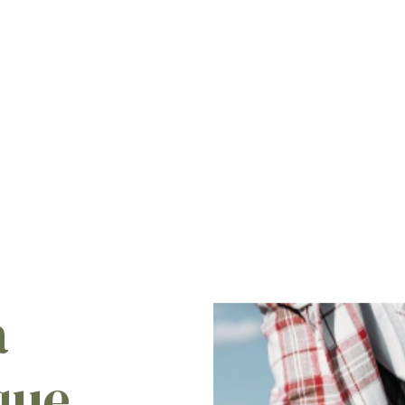
a
 que