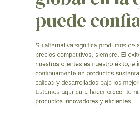
Tangelos
[1]
puede confi
Tangerinas
[3]
Tabaco
[3]
Tomate
[18]
Triticale
[2]
Su alternativa significa productos de a
Tulipán
[1]
precios competitivos, siempre. El éxit
Nogal
[7]
nuestros clientes es nuestro éxito, e 
Sandía
[6]
continuamente en productos sustentab
Trigo
[9]
calidad y desarrollados bajo los mejo
Vides (Uva Vinífera Y Uva De
Estamos aquí para hacer crecer tu n
Mesa)
[16]
productos innovadores y eficientes.