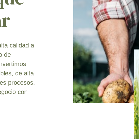
ar
lta calidad a
o de
invertimos
les, de alta
res procesos.
egocio con