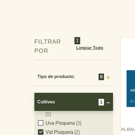
Gladiolo
[2]
Pimentón
[7]
Durazno
[4]
Duraznero
[9]
Maní
[3]
1
FILTRAR
Perales
[10]
Limpiar Todo
POR
Arveja
[4]
Peral
[3]
Pimiento
[3]
Tipo de producto:
0
Plantaciones De Pinos Y
Eucaliptos
[1]
Pinos
[2]
Cultivos
1
Vides Pisqueras Y Viníferas
[1]
Cultivos
Uva Pisquera
[3]
ALBA
Vid Pisquera
[2]