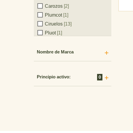
Carozos
[2]
Plumcot
[1]
Ciruelos
[13]
Pluot
[1]
Pomáceas
[2]
Pomáceas: Manzanos,
Nombre de Marca
Perales
[2]
Álamos
[1]
Papa
[11]
Principio activo:
0
Presiembra De Trigo
[1]
Zapallo
[8]
Membrillero
[3]
Raps
[5]
Frambuesas
[4]
Frambuesa
[7]