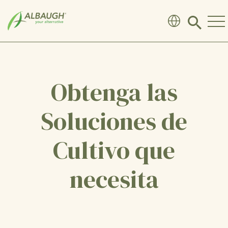
SKIP TO MAIN CONTENT
Click
to
search
modal
Obtenga las
Soluciones de
Cultivo que
necesita