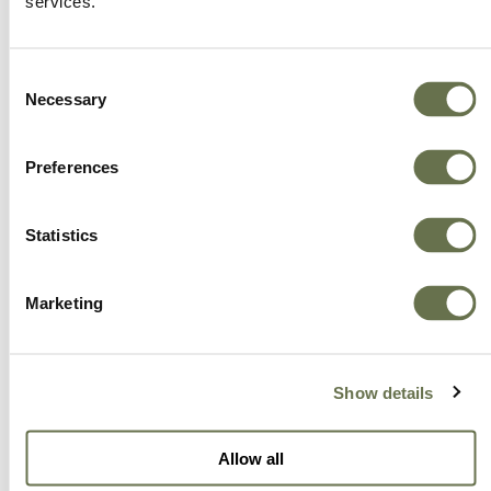
services.
Consent
Necessary
Selection
Una empresa global en
Preferences
la que puede confiar
Statistics
Su alternativa significa productos de alta
Marketing
calidad a precios competitivos, siempre. El
éxito de nuestros clientes es nuestro éxito, e
invertimos continuamente en productos
Show details
sustentables, de alta calidad y desarrollados
bajo los mejores procesos. Estamos aquí para
Allow all
hacer crecer tu negocio con productos