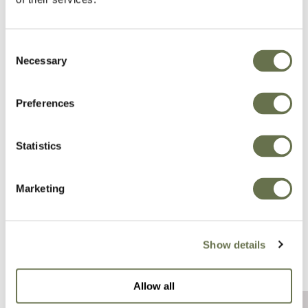
inteligientes.
Empoderamos a nuestros clientes para que
Consent
alcancen niveles más altos de éxito.
Necessary
Selection
Ofrecemos más opciones, mejor valor y un gran
Preferences
servicio.
Statistics
Marketing
Show details
Allow all