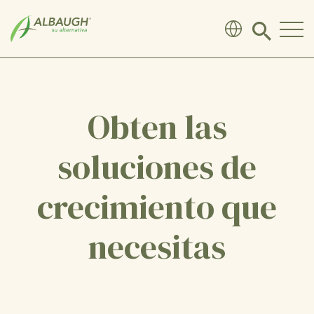
SKIP TO MAIN CONTENT
Click
to
search
modal
Obten las
soluciones de
crecimiento que
necesitas