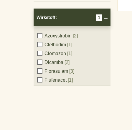
Wirkstoff:
1
Wirkstoff:
Azoxystrobin
[2]
Clethodim
[1]
Clomazon
[1]
Dicamba
[2]
Florasulam
[3]
Flufenacet
[1]
Fluroxypyr-meptyl
[1]
Folpet
[1]
Glyphosat
[4]
Mesotrione
[3]
Nicosulfuron
[3]