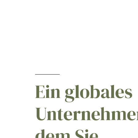
Prosulfocarb
[1]
Prothioconazol
[2]
Pyrimethanil
[1]
Tribenuron-methyl
[2]
Ein globales
Unternehme
dem Sie