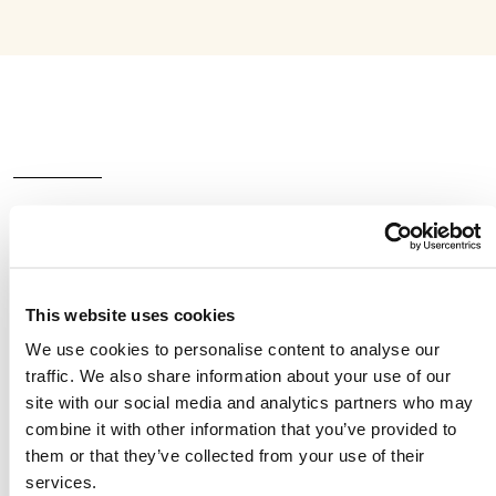
Ein globales
Unternehmen, dem Sie
vertrauen können
This website uses cookies
We use cookies to personalise content to analyse our
traffic. We also share information about your use of our
site with our social media and analytics partners who may
Albaughs Fokus auf Effizienz ist in allen
combine it with other information that you’ve provided to
Bereichen verankert (Beschaffung von
them or that they’ve collected from your use of their
Wirkstoffen, Lieferkette, Produktions- und
services.