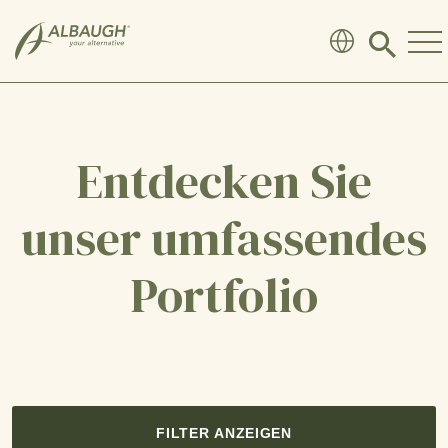
SKIP TO MAIN CONTENT
Click
to
search
modal
Entdecken Sie
unser umfassendes
Portfolio
FILTER ANZEIGEN